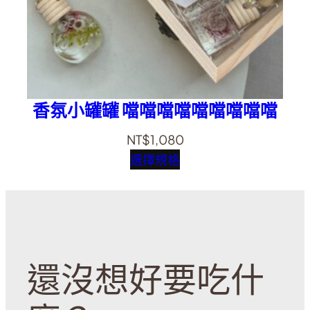
香氛小罐罐 噹噹噹噹噹噹噹噹噹
NT$
1,080
選擇規格
還沒想好要吃什