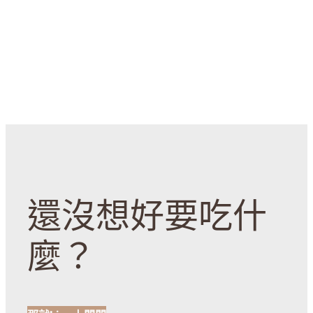
還沒想好要吃什
麼？