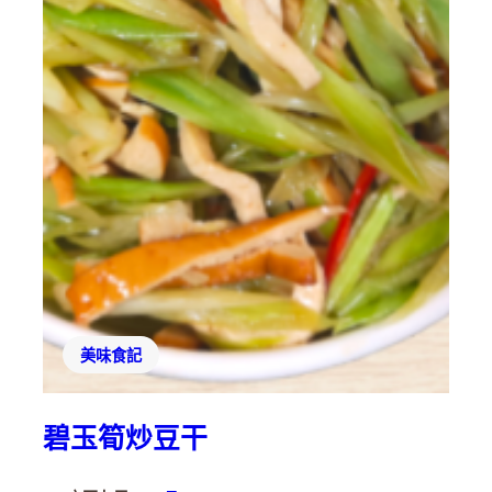
美味食記
碧玉筍炒豆干