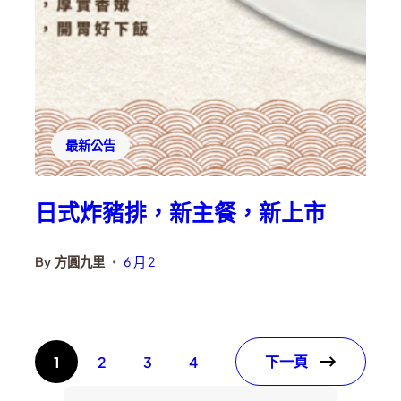
最新公告
日式炸豬排，新主餐，新上市
By
方圓九里
6 月 2
•
下一頁
1
2
3
4