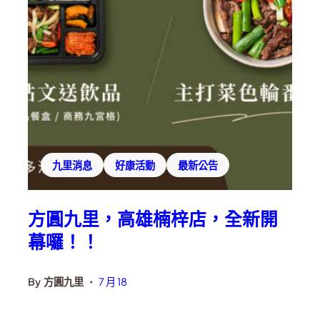
九里消息
好康活動
最新公告
方圓九里，高雄楠梓店，全新開
幕囉！！
By
方圓九里
7 月 18
•