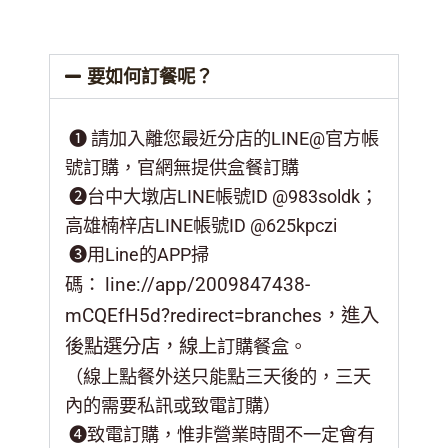
要如何訂餐呢？
❶ 請加入離您最近分店的LINE@官方帳
號訂購，官網無提供盒餐訂購
❷台中大墩店LINE帳號ID @983soldk；
高雄楠梓店LINE帳號ID @625kpczi
❸用Line的APP掃
line://app/2009847438-
碼：
mCQEfH5d?redirect=branches，進入
後點選分店，線上
訂購餐盒。
（線上點餐外送只能點三天後的，三天
內的需要私訊或致電訂購）
❹致電訂購，惟非營業時間不一定會有