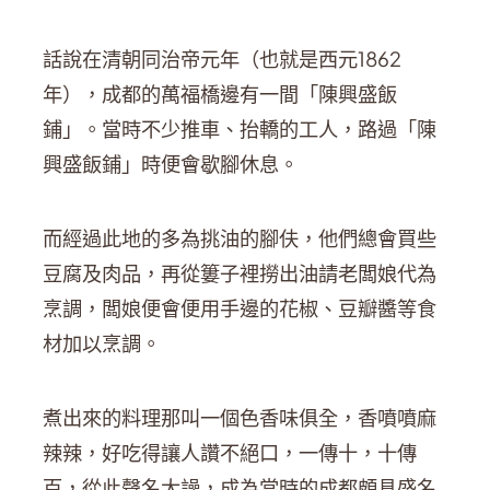
話說在清朝同治帝元年（也就是西元1862
年），成都的萬福橋邊有一間「陳興盛飯
鋪」。當時不少推車、抬轎的工人，路過「陳
興盛飯鋪」時便會歇腳休息。
而經過此地的多為挑油的腳伕，他們總會買些
豆腐及肉品，再從簍子裡撈出油請老闆娘代為
烹調，闆娘便會便用手邊的花椒、豆瓣醬等食
材加以烹調。
煮出來的料理那叫一個色香味俱全，香噴噴麻
辣辣，好吃得讓人讚不絕口，一傳十，十傳
百，從此聲名大譟，成為當時的成都頗具盛名