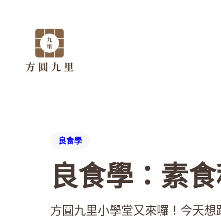
良食學
良食學：素食
方圓九里小學堂又來囉！今天想