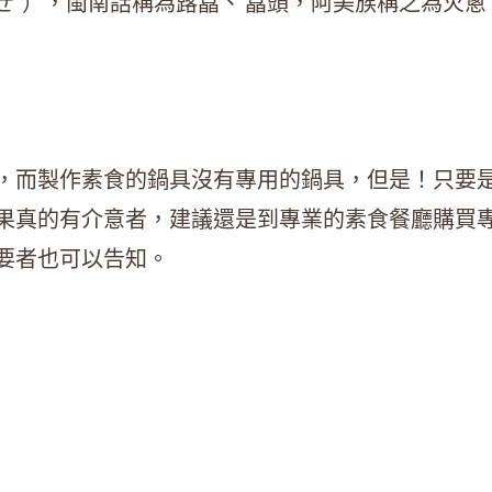
ㄝˋ），閩南話稱為蕗藠、 藠頭，阿美族稱之為火蔥
，而製作素食的鍋具沒有專用的鍋具，但是！只要
果真的有介意者，建議還是到專業的素食餐廳購買
要者也可以告知。