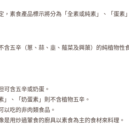
定，素食產品標示將分為「全素或純素」、「蛋素
不含五辛（蔥、蒜、韭、薤菜及興蕖）的純植物性
但可含五辛或奶蛋。
素」、「奶蛋素」則不含植物五辛。
可以吃的非肉類食品。
像是用炒過葷食的廚具以素食為主的食材來料理。