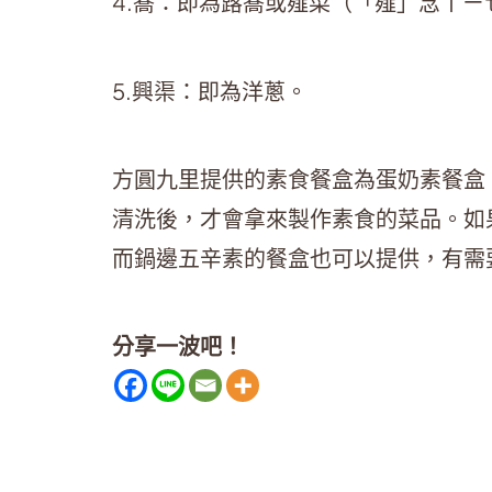
4.蕎：即為蕗蕎或薤菜（「薤」念ㄒㄧ
5.興渠：即為洋蔥。
方圓九里提供的素食餐盒為蛋奶素餐盒
清洗後，才會拿來製作素食的菜品。如
而鍋邊五辛素的餐盒也可以提供，有需
分享一波吧！