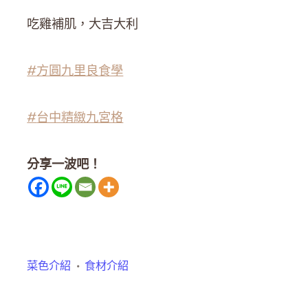
吃雞補肌，大吉大利
#方圓九里良食學
#
台中精緻九宮格
分享一波吧！
菜色介紹
食材介紹