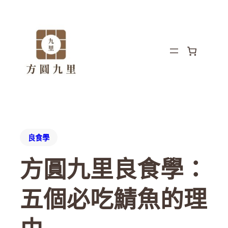
良食學
方圓九里良食學：
五個必吃鯖魚的理