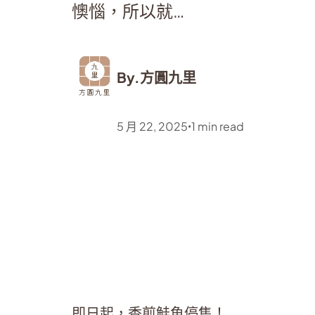
懊惱，所以就…
By.
方圓九里
5 月 22, 2025
1
min read
•
即日起，香煎鮭魚停售！