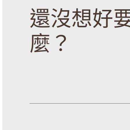
還沒想好
麼？