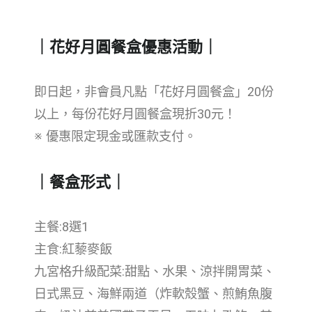
｜花好月圓餐盒優惠活動｜
即日起，非會員凡點「花好月圓餐盒」20份
以上，每份花好月圓餐盒現折30元！
※ 優惠限定現金或匯款支付。
｜餐盒形式｜
主餐:8選1
主食:紅藜麥飯
九宮格升級配菜:甜點、水果、涼拌開胃菜、
日式黑豆、海鮮兩道（炸軟殼蟹、煎鮪魚腹