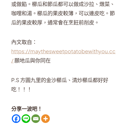
或做餡。櫛瓜和節瓜都可以做成沙拉、燉菜、
咖哩和湯。櫛瓜的果皮較薄，可以連皮吃。節
瓜的果皮較厚，通常會在烹飪前削皮。
內文取自：
https://maythesweetpotatobewithyou.cc
/
願地瓜與你同在
P.S
方圓九里的金沙櫛瓜、清炒櫛瓜都好好
吃！！！
分享一波吧！