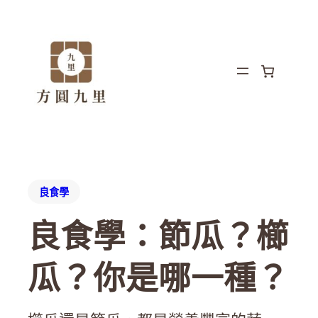
良食學
良食學：節瓜？櫛
瓜？你是哪一種？