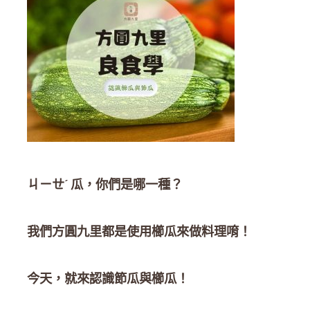
ㄐㄧㄝˊ 瓜，你們是哪一種？
我們方圓九里都是使用櫛瓜來做料理唷！
今天，就來認識節瓜與櫛瓜！