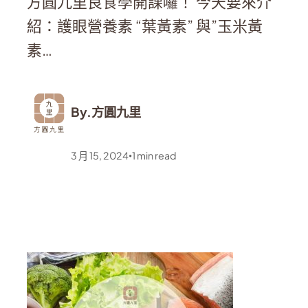
方圓九里良食學開課囉！ 今天要來介
紹：護眼營養素 “葉黃素” 與”玉米黃
素…
By.
方圓九里
3 月 15, 2024
1
min read
•