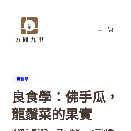
良食學
良食學：佛手瓜，
龍鬚菜的果實